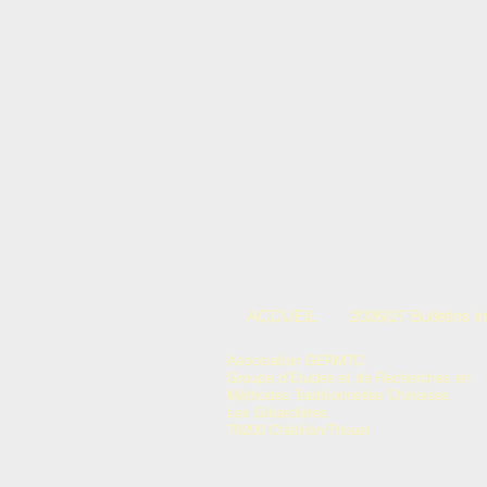
ACCUEIL
2026/27 Bulletins i
Association GERMTC
Groupe d'Etudes et de Recherches en
Méthodes Traditionnelles Chinoises
Les Gibardières
79200 Châtillon/Thouet