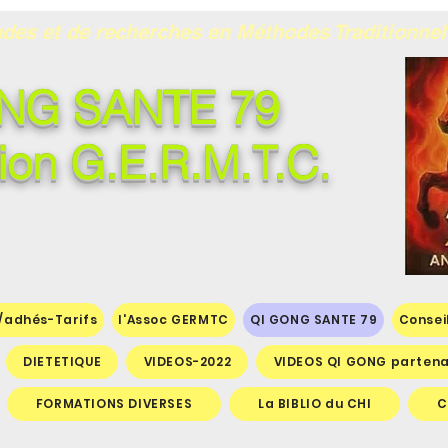
des et de recherches en Méthodes Traditionnel
NG SANTE 79
ion G.E.R.M.T.C.
 /adhés-Tarifs
l'Assoc GERMTC
QI GONG SANTE 79
Consei
DIETETIQUE
VIDEOS-2022
VIDEOS QI GONG partena
FORMATIONS DIVERSES
La BIBLIO du CHI
C