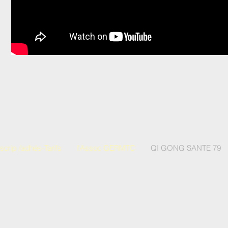
nscrip /adhés-Tarifs
l'Assoc GERMTC
QI GONG SANTE 79