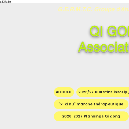
c33fa8e
G.E.R.M.T.C. Groupe d'étu
QI GO
Associat
ACCUEIL
2026/27 Bulletins inscrip
"xi xi hu" marche thérapeutique
2026-2027 Plannings Qi gong