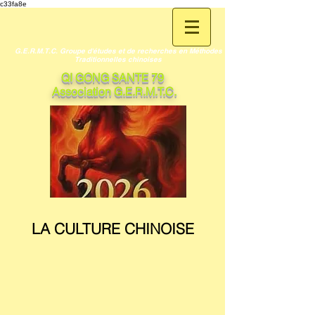
c33fa8e
G.E.R.M.T.C. Groupe d'études et de recherches en Méthodes
Traditionnelles chinoises
QI GONG SANTE 79
Association G.E.R.M.T.C.
LA CULTURE CHINOISE